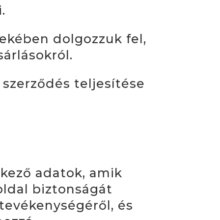
.
dekében dolgozzuk fel,
árlásokról.
 szerződés teljesítése
tkező adatok, amik
oldal biztonságát
tevékenységéről, és