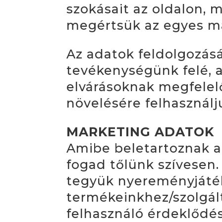
szokásait az oldalon,
megértsük az egyes m
Az adatok feldolgozás
tevékenységünk felé, a
elvárásoknak megfelelő
növelésére felhasznál
MARKETING ADATOK
Amibe beletartoznak a
fogad tőlünk szívesen.
tegyük nyereményjáték
termékeinkhez/szolgál
felhasználó érdeklődést