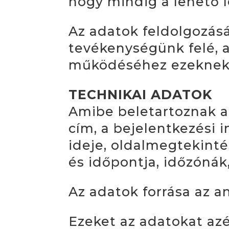
hogy mindig a lehető l
Az adatok feldolgozás
tevékenységünk felé, a
működéséhez ezeknek 
TECHNIKAI ADATOK
Amibe beletartoznak az
cím, a bejelentkezési 
ideje, oldalmegtekinté
és időpontja, időzónák
Az adatok forrása az an
Ezeket az adatokat azé