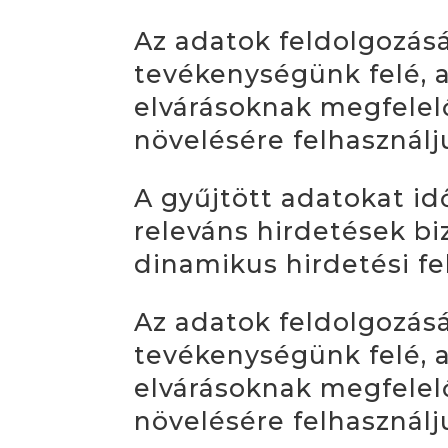
Az adatok feldolgozás
tevékenységünk felé, a
elvárásoknak megfelelő
növelésére felhasznál
A gyűjtött adatokat id
releváns hirdetések bi
dinamikus hirdetési f
Az adatok feldolgozás
tevékenységünk felé, a
elvárásoknak megfelelő
növelésére felhasznál