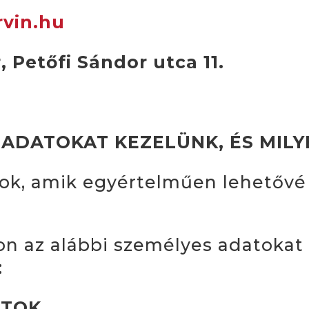
vin.hu
, Petőfi Sándor utca 11.
S ADATOKAT KEZELÜNK, ÉS MIL
ok, amik egyértelműen lehetővé
n az alábbi személyes adatokat k
:
ATOK