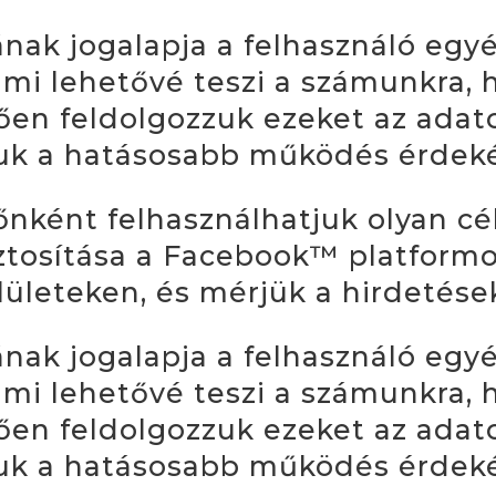
ának jogalapja a felhasználó egy
mi lehetővé teszi a számunkra, 
en feldolgozzuk ezeket az adato
juk a hatásosabb működés érdek
őnként felhasználhatjuk olyan cél
ztosítása a Facebook™ platformo
elületeken, és mérjük a hirdetés
ának jogalapja a felhasználó egy
mi lehetővé teszi a számunkra, 
en feldolgozzuk ezeket az adato
juk a hatásosabb működés érdek