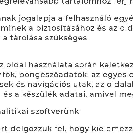
egrelevánsabb tartalomhoz férj 
ának jogalapja a felhasználó egy
minek a biztosításához és az old
a tárolása szükséges.
 oldal használata során keletkez
infók, böngészőadatok, az egyes o
sek és navigációs utak, az olda
, és a készülék adatai, amivel me
alitikai szoftverünk.
rt dolgozzuk fel, hogy kielemezz