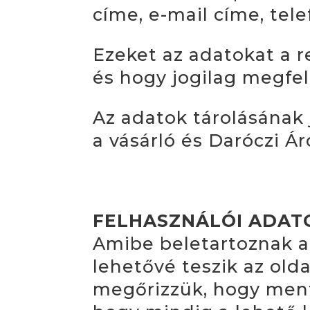
címe, e-mail címe, tel
Ezeket az adatokat a r
és hogy jogilag megfel
Az adatok tárolásának 
a vásárló és Daróczi Á
FELHASZNÁLÓI ADAT
Amibe beletartoznak a
lehetővé teszik az old
megőrizzük, hogy ment