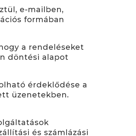
ztül, e-mailben,
ációs formában
 hogy a rendeléseket
én döntési alapot
zolható érdeklődése a
ett üzenetekben.
olgáltatások
állítási és számlázási