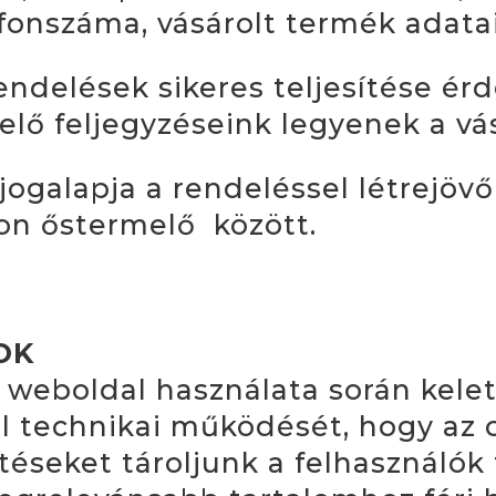
efonszáma, vásárolt termék adatai
endelések sikeres teljesítése ér
elő feljegyzéseink legyenek a vás
jogalapja a rendeléssel létrejövő
ron őstermelő között.
OK
 weboldal használata során kele
al technikai működését, hogy az 
éseket tároljunk a felhasználók 