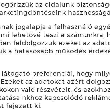
 megőrizzük az oldalunk biztonsá
arketingdöntéseink hasznosságá
ának jogalapja a felhasználó egy
mi lehetővé teszi a számunkra, 
en feldolgozzuk ezeket az adato
juk a hatásosabb működés érdek
 látogató preferenciái, hogy mil
 Ezeket az adatokat azért dolgoz
okon való részvételt, és azokhoz
tatásainkhoz kapcsolódó reklámot
 fejezett ki.