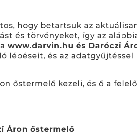
os, hogy betartsuk az aktuálisa
st és törvényeket, így az alább
 a
www.darvin.hu és Daróczi Ár
 lépéseit, és az adatgyűjtéssel
on őstermelő kezeli, és ő a fele
czi Áron őstermelő