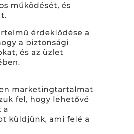
gos működését, és
t.
értelmű érdeklődése a
hogy a biztonsági
kat, és az üzlet
ében.
yen marketingtartalmat
zuk fel, hogy lehetővé
 a
 küldjünk, ami felé a