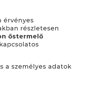
n érvényes
iakban részletesen
on őstermelő
 kapcsolatos
lős a személyes adatok