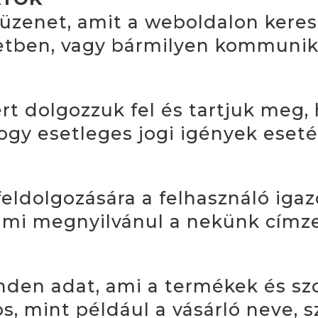
 üzenet, amit a weboldalon keres
etben, vagy bármilyen kommunik
rt dolgozzuk fel és tartjuk meg,
 hogy esetleges jogi igények eset
eldolgozására a felhasználó iga
ami megnyilvánul a nekünk címz
nden adat, ami a termékek és sz
s, mint például a vásárló neve, sz