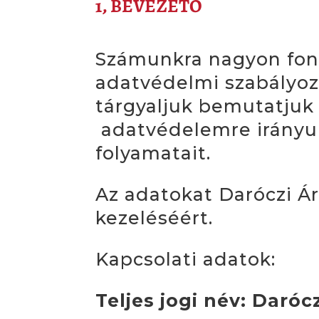
1, BEVEZETŐ
Számunkra nagyon font
adatvédelmi szabályozá
tárgyaljuk bemutatjuk
adatvédelemre irányuló
folyamatait.
Az adatokat Daróczi Ár
kezeléséért.
Kapcsolati adatok:
Teljes jogi név: Daró