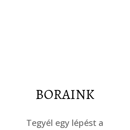
és lebonyolításában
Ideális céges ajándékokhoz,
rendezvényekhez, esküvőkre
vagy prémium borrajongóknak.
BORAINK
Tegyél egy lépést a