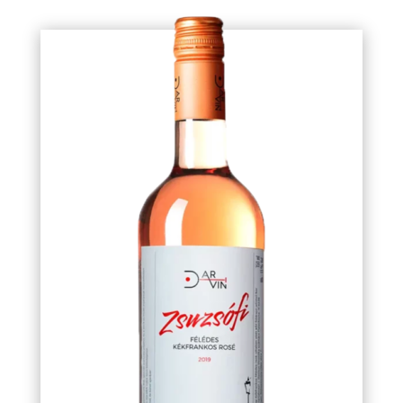
ZSUZSÓFI
KÉKFRANKOS-MERLOT
FÉLÉDES ROSÉ CUVÉE (2021)
Természetes félédes rosénk
szép, élénk savakkal, közepes
lecsengéssel bír. Rendkívül
gyümölcsös tétel, leginkább
pirosbogyósok jellemzik. Egy
nehéz nap végén biztosan